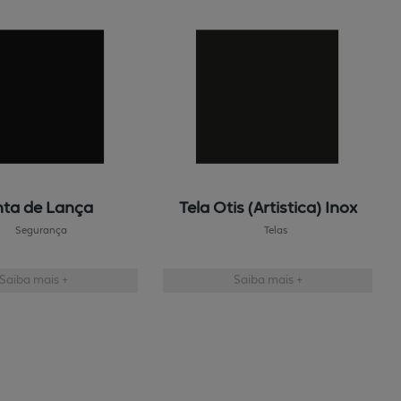
ta de Lança
Tela Otis (Artistica) Inox
Segurança
Telas
Saiba mais +
Saiba mais +