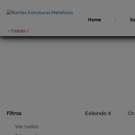
Home
So
/
Produtos
/
Segurança⸴ 
Telas
Exibindo 4
Or
Filtros
Ver todos