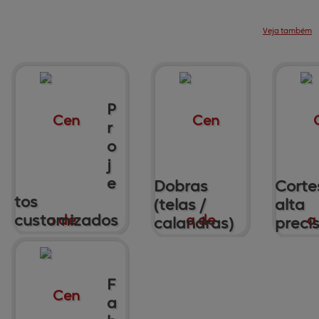
Veja também
Produtos
Central de
ajuda
Mapa do site
Contato
Sobre
P
r
o
j
e
Dobras
Corte
tos
(telas /
alta
customizados
calandras)
preci
F
a