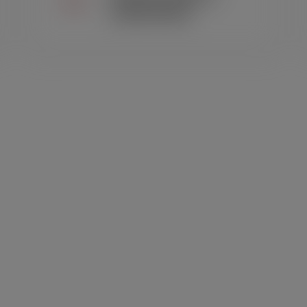
calandras)
MAIS OPÇÕES
ven