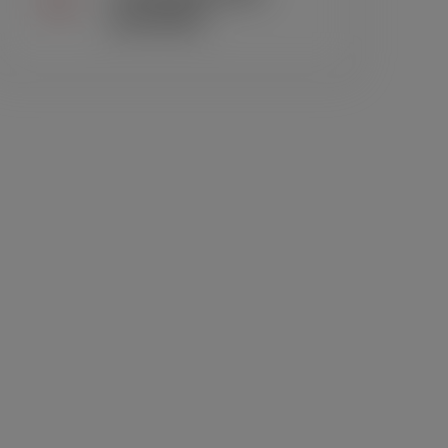
precisão
das@
rambo.ind.br