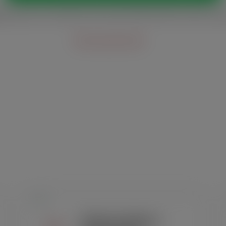
s:
Seg. a sex., das 8h às 12h e das 13h30 às 18h, e sáb., das 8
Outras vias de contato
Dobras (telas /