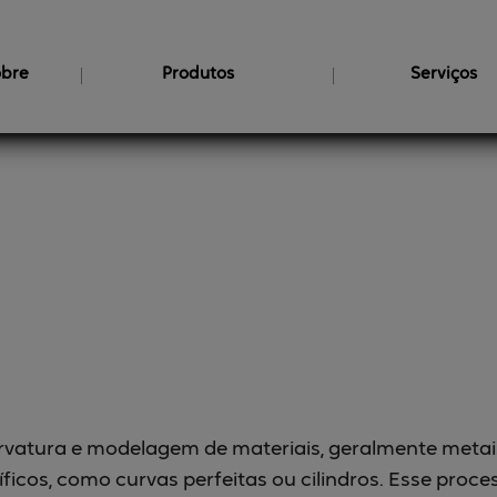
bre
Produtos
Serviços
Brinquedos
Cadeiras e bancos
Projetos
customizados
Calandras
Segurança
Cortes de alta
precisão
Telas
edos
atura e modelagem de materiais, geralmente metais o
icos, como curvas perfeitas ou cilindros. Esse pro