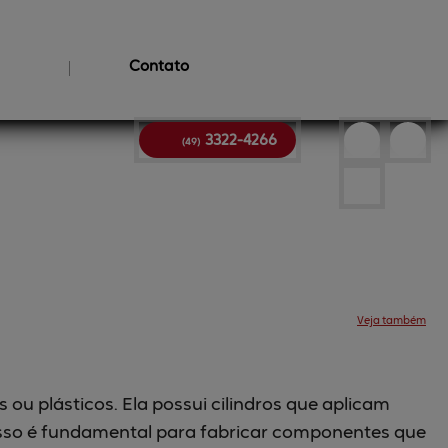
Contato
Dobras (telas /
calandras)
Fabricação de
brinquedos
3322-4266
(49)
Veja também
Produtos
Serviços
Sobre
Contato
Feeds
BingSiteAuth.xml
u plásticos. Ela possui cilindros que aplicam
cesso é fundamental para fabricar componentes que