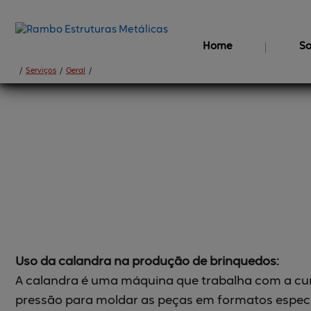
Home
So
/
Serviços
/
Geral
/
Fabricação 
de brinqu
Uso da calandra na produção de brinquedos:
A calandra é uma máquina que trabalha com a curv
pressão para moldar as peças em formatos específ